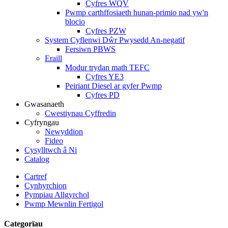
Cyfres WQV
Pwmp carthffosiaeth hunan-primio nad yw'n
blocio
Cyfres PZW
System Cyflenwi Dŵr Pwysedd An-negatif
Fersiwn PBWS
Eraill
Modur trydan math TEFC
Cyfres YE3
Peiriant Diesel ar gyfer Pwmp
Cyfres PD
Gwasanaeth
Cwestiynau Cyffredin
Cyfryngau
Newyddion
Fideo
Cysylltwch â Ni
Catalog
Cartref
Cynhyrchion
Pympiau Allgyrchol
Pwmp Mewnlin Fertigol
Categorïau