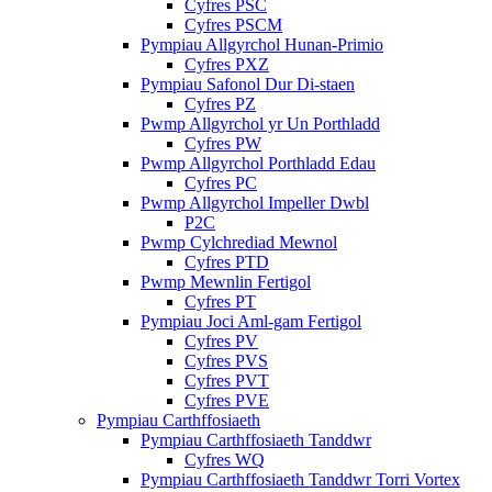
Cyfres PSC
Cyfres PSCM
Pympiau Allgyrchol Hunan-Primio
Cyfres PXZ
Pympiau Safonol Dur Di-staen
Cyfres PZ
Pwmp Allgyrchol yr Un Porthladd
Cyfres PW
Pwmp Allgyrchol Porthladd Edau
Cyfres PC
Pwmp Allgyrchol Impeller Dwbl
P2C
Pwmp Cylchrediad Mewnol
Cyfres PTD
Pwmp Mewnlin Fertigol
Cyfres PT
Pympiau Joci Aml-gam Fertigol
Cyfres PV
Cyfres PVS
Cyfres PVT
Cyfres PVE
Pympiau Carthffosiaeth
Pympiau Carthffosiaeth Tanddwr
Cyfres WQ
Pympiau Carthffosiaeth Tanddwr Torri Vortex