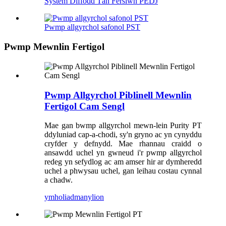
System Diffodd Tân Fersiwn PEDJ
Pwmp allgyrchol safonol PST
Pwmp Mewnlin Fertigol
Pwmp Allgyrchol Piblinell Mewnlin
Fertigol Cam Sengl
Mae gan bwmp allgyrchol mewn-lein Purity PT
ddyluniad cap-a-chodi, sy'n gryno ac yn cynyddu
cryfder y defnydd. Mae rhannau craidd o
ansawdd uchel yn gwneud i'r pwmp allgyrchol
redeg yn sefydlog ac am amser hir ar dymheredd
uchel a phwysau uchel, gan leihau costau cynnal
a chadw.
ymholiad
manylion