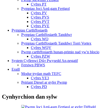
Cyfres PT
Pympiau Joci Aml-gam Fertigol
Cyfres PV
Cyfres PVS
Cyfres PVT
Cyfres PVE
Pympiau Carthffosiaeth
Pympiau Carthffosiaeth Tanddwr
Cyfres WQ
Pympiau Carthffosiaeth Tanddwr Torri Vortex
Cyfres WQV
Pwmp carthffosiaeth hunan-primio nad yw'n blocio
Cyfres PZW
System Cyflenwi Dŵr Pwysedd An-negatif
Fersiwn PBWS
Eraill
Modur trydan math TEFC
Cyfres YE3
Peiriant Diesel ar gyfer Pwmp
Cyfres PD
Cynhyrchion dan sylw