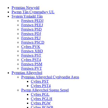
Pympiau Newydd
Pwmp Tân Cymeradwy UL
System Ymladd Tân
Fersiwn PEDJ
Fersiwn PEEJ
Fersiwn PSD
Fersiwn PDJ
Fersiwn PEJ
Fersiwn PSCD
Cyfres PVK
Fersiwn XBD
Fersiwn PST
Cyfres PST4
Fersiwn PSM
Fersiwn PVT
Pympiau Allgyrchol
Pympiau Allgyrchol Cyplysedig Agos
Cyfres PST
Cyfres PST4
Pwmp Allgyrchol Sugno Sengl
Cyfres PGL
Cyfres PGLH
Cyfres PGW
Cyfres PGWB