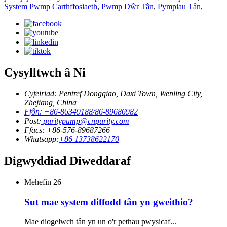
System Pwmp Carthffosiaeth
,
Pwmp Dŵr Tân
,
Pympiau Tân
,
Cysylltwch â Ni
Cyfeiriad: Pentref Dongqiao, Daxi Town, Wenling City,
Zhejiang, China
Ffôn: +86-86349188/86-89686982
Post:
puritypump@cnpurity.com
Ffacs: +86-576-89687266
Whatsapp:
+86 13738622170
Digwyddiad Diweddaraf
Mehefin
26
Sut mae system diffodd tân yn gweithio?
Mae diogelwch tân yn un o'r pethau pwysicaf...