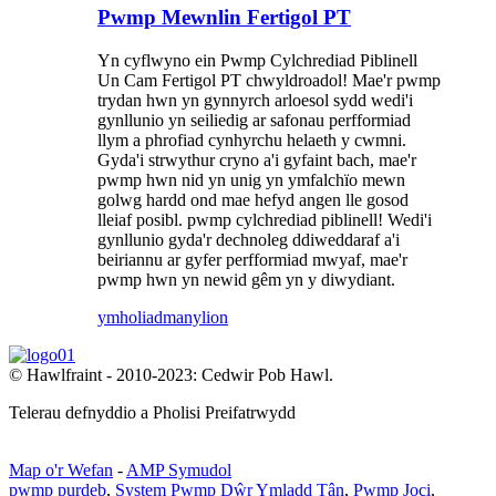
Pwmp Mewnlin Fertigol PT
Yn cyflwyno ein Pwmp Cylchrediad Piblinell
Un Cam Fertigol PT chwyldroadol! Mae'r pwmp
trydan hwn yn gynnyrch arloesol sydd wedi'i
gynllunio yn seiliedig ar safonau perfformiad
llym a phrofiad cynhyrchu helaeth y cwmni.
Gyda'i strwythur cryno a'i gyfaint bach, mae'r
pwmp hwn nid yn unig yn ymfalchïo mewn
golwg hardd ond mae hefyd angen lle gosod
lleiaf posibl. pwmp cylchrediad piblinell! Wedi'i
gynllunio gyda'r dechnoleg ddiweddaraf a'i
beiriannu ar gyfer perfformiad mwyaf, mae'r
pwmp hwn yn newid gêm yn y diwydiant.
ymholiad
manylion
© Hawlfraint - 2010-2023: Cedwir Pob Hawl.
Telerau defnyddio a Pholisi Preifatrwydd
Map o'r Wefan
-
AMP Symudol
pwmp purdeb
,
System Pwmp Dŵr Ymladd Tân
,
Pwmp Joci
,