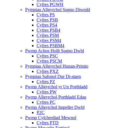
Cyfres PGWH
Pympiau Allgyrchol Sugno Diwedd
Cyfres PS
Cyfres PSB
Cyfres PS4
Cyfres PSB4
Cyfres PSM
Cyfres PSM4
Cyfres PSBM4
Pwmp Achos Hollt Sugno Dwbl
Cyfres PSC
Cyfres PSCM
Pympiau Allgyrchol Hunan-Primio
Cyfres PXZ
Pympiau Safonol Dur Di-staen
Cyfres PZ
Pwmp Allgyrchol yr Un Porthladd
Cyfres PW
Pwmp Allgyrchol Porthladd Edau
Cyfres PC
Pwmp Allgyrchol Impeller Dwbl
P2C
Pwmp Cylchrediad Mewnol
Cyfres PTD
Pwmp Mewnlin Fertigol