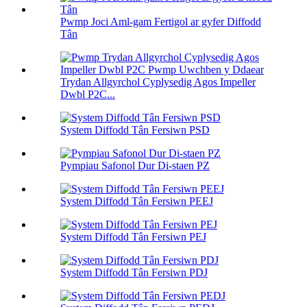
Pwmp Joci Aml-gam Fertigol ar gyfer Diffodd
Tân
Trydan Allgyrchol Cyplysedig Agos Impeller
Dwbl P2C...
System Diffodd Tân Fersiwn PSD
Pympiau Safonol Dur Di-staen PZ
System Diffodd Tân Fersiwn PEEJ
System Diffodd Tân Fersiwn PEJ
System Diffodd Tân Fersiwn PDJ