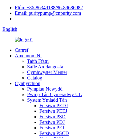
Ffôn: +86-86349188/86-89686982
Email: puritypump@cnpurity.com
English
Cartref
Amdanom Ni
Taith Ffatri
Safle Arddangosfa
Cymhwyster Menter
Catalog
Cynhyrchion
Pympiau Newydd
Pwmp Tân Cymeradwy UL
System Ymladd Tân
Fersiwn PEDJ
Fersiwn PEEJ
Fersiwn PSD
Fersiwn PDJ
Fersiwn PEJ
Fersiwn PSCD