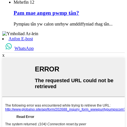
Mehefin
12
Pam mae angen pwmp tân?
Pympiau tân yw calon unrhyw amddiffyniad rhag tân...
Anfon E-bost
WhatsApp
x