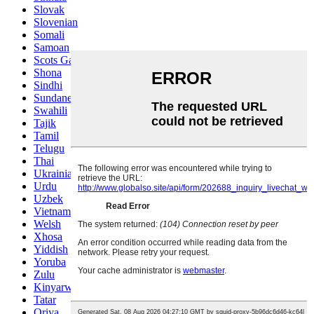
Slovak
Slovenian
Somali
Samoan
Scots Gaelic
Shona
Sindhi
Sundanese
Swahili
Tajik
Tamil
Telugu
Thai
Ukrainian
Urdu
Uzbek
Vietnamese
Welsh
Xhosa
Yiddish
Yoruba
Zulu
Kinyarwanda
Tatar
Oriya