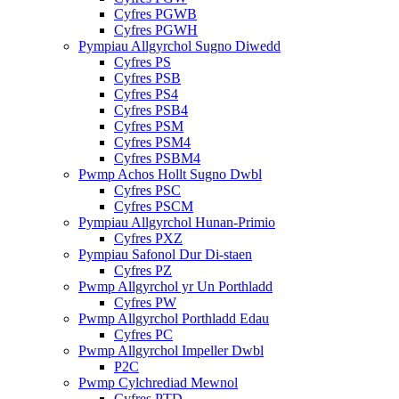
Cyfres PGWB
Cyfres PGWH
Pympiau Allgyrchol Sugno Diwedd
Cyfres PS
Cyfres PSB
Cyfres PS4
Cyfres PSB4
Cyfres PSM
Cyfres PSM4
Cyfres PSBM4
Pwmp Achos Hollt Sugno Dwbl
Cyfres PSC
Cyfres PSCM
Pympiau Allgyrchol Hunan-Primio
Cyfres PXZ
Pympiau Safonol Dur Di-staen
Cyfres PZ
Pwmp Allgyrchol yr Un Porthladd
Cyfres PW
Pwmp Allgyrchol Porthladd Edau
Cyfres PC
Pwmp Allgyrchol Impeller Dwbl
P2C
Pwmp Cylchrediad Mewnol
Cyfres PTD