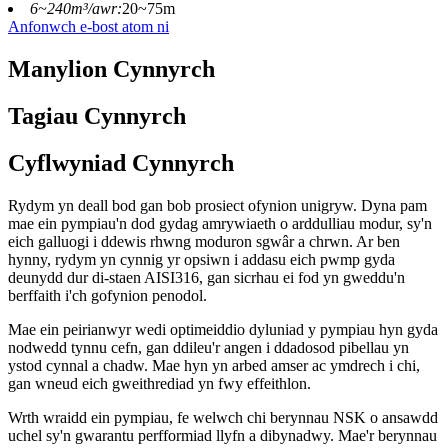
6~240m³/awr:
20~75m
Anfonwch e-bost atom ni
Manylion Cynnyrch
Tagiau Cynnyrch
Cyflwyniad Cynnyrch
Rydym yn deall bod gan bob prosiect ofynion unigryw. Dyna pam
mae ein pympiau'n dod gydag amrywiaeth o arddulliau modur, sy'n
eich galluogi i ddewis rhwng moduron sgwâr a chrwn. Ar ben
hynny, rydym yn cynnig yr opsiwn i addasu eich pwmp gyda
deunydd dur di-staen AISI316, gan sicrhau ei fod yn gweddu'n
berffaith i'ch gofynion penodol.
Mae ein peirianwyr wedi optimeiddio dyluniad y pympiau hyn gyda
nodwedd tynnu cefn, gan ddileu'r angen i ddadosod pibellau yn
ystod cynnal a chadw. Mae hyn yn arbed amser ac ymdrech i chi,
gan wneud eich gweithrediad yn fwy effeithlon.
Wrth wraidd ein pympiau, fe welwch chi berynnau NSK o ansawdd
uchel sy'n gwarantu perfformiad llyfn a dibynadwy. Mae'r berynnau