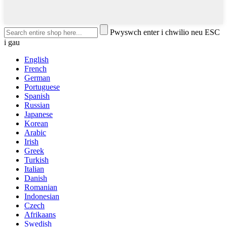
Pwyswch enter i chwilio neu ESC
i gau
English
French
German
Portuguese
Spanish
Russian
Japanese
Korean
Arabic
Irish
Greek
Turkish
Italian
Danish
Romanian
Indonesian
Czech
Afrikaans
Swedish