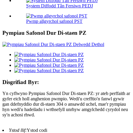
System Diffodd Tân Fersiwn PEDJ
Pwmp allgyrchol safonol PST
Pympiau Safonol Dur Di-staen PZ
Disgrifiad Byr:
Yn cyflwyno Pympiau Safonol Dur Di-staen PZ: yr ateb perffaith ar
gyfer eich holl anghenion pwmpio. Wedi'u crefftio'n fanwl gywir
gan ddefnyddio dur di-staen 304 o ansawdd uchel, mae'r pympiau
hyn wedi'u hadeiladu i wrthsefyll unrhyw amgylchedd cyrydol neu
sy'n achosi rhwd.
Ystod llif:
Ystod codi