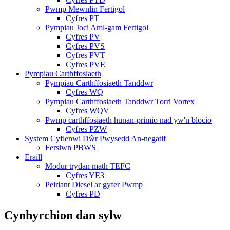
Pwmp Mewnlin Fertigol
Cyfres PT
Pympiau Joci Aml-gam Fertigol
Cyfres PV
Cyfres PVS
Cyfres PVT
Cyfres PVE
Pympiau Carthffosiaeth
Pympiau Carthffosiaeth Tanddwr
Cyfres WQ
Pympiau Carthffosiaeth Tanddwr Torri Vortex
Cyfres WQV
Pwmp carthffosiaeth hunan-primio nad yw'n blocio
Cyfres PZW
System Cyflenwi Dŵr Pwysedd An-negatif
Fersiwn PBWS
Eraill
Modur trydan math TEFC
Cyfres YE3
Peiriant Diesel ar gyfer Pwmp
Cyfres PD
Cynhyrchion dan sylw