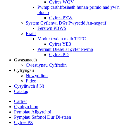
Cyfres WQV
Pwmp carthffosiaeth hunan-primio nad yw'n
blocio
Cyfres PZW
System Cyflenwi Dŵr Pwysedd An-negatif
Fersiwn PBWS
Eraill
Modur trydan math TEFC
Cyfres YE3
Peiriant Diesel ar gyfer Pwmp
Cyfres PD
Gwasanaeth
Cwestiynau Cyffredin
Cyfryngau
Newyddion
Fideo
Cysylltwch â Ni
Catalog
Cartref
Cynhyrchion
Pympiau Allgyrchol
Pympiau Safonol Dur Di-staen
Cyfres PZ