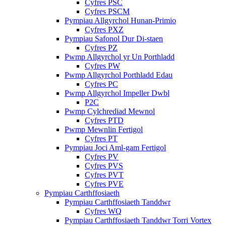
Cyfres PSC
Cyfres PSCM
Pympiau Allgyrchol Hunan-Primio
Cyfres PXZ
Pympiau Safonol Dur Di-staen
Cyfres PZ
Pwmp Allgyrchol yr Un Porthladd
Cyfres PW
Pwmp Allgyrchol Porthladd Edau
Cyfres PC
Pwmp Allgyrchol Impeller Dwbl
P2C
Pwmp Cylchrediad Mewnol
Cyfres PTD
Pwmp Mewnlin Fertigol
Cyfres PT
Pympiau Joci Aml-gam Fertigol
Cyfres PV
Cyfres PVS
Cyfres PVT
Cyfres PVE
Pympiau Carthffosiaeth
Pympiau Carthffosiaeth Tanddwr
Cyfres WQ
Pympiau Carthffosiaeth Tanddwr Torri Vortex