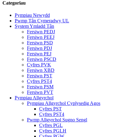
Categorïau
Pympiau Newydd
Pwmp Tân Cymeradwy UL
System Ymladd Tân
Fersiwn PEDJ
Fersiwn PEEJ
Fersiwn PSD
Fersiwn PDJ
Fersiwn PEJ
Fersiwn PSCD
Cyfres PVK
Fersiwn XBD
Fersiwn PST
Cyfres PST4
Fersiwn PSM
Fersiwn PVT
Pympiau Allgyrchol
Pympiau Allgyrchol Cyplysedig Agos
Cyfres PST
Cyfres PST4
Pwmp Allgyrchol Sugno Sengl
Cyfres PGL
Cyfres PGLH
Cyfres PGW