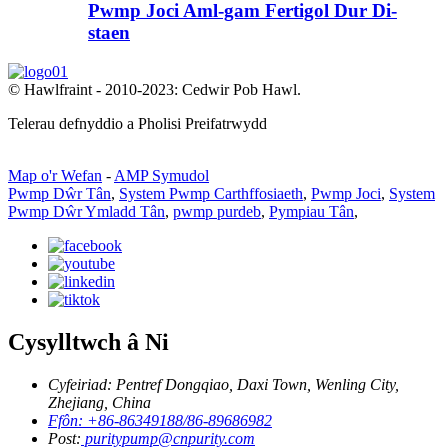
Pwmp Joci Aml-gam Fertigol Dur Di-
staen
© Hawlfraint - 2010-2023: Cedwir Pob Hawl.
Telerau defnyddio a Pholisi Preifatrwydd
Map o'r Wefan
-
AMP Symudol
Pwmp Dŵr Tân
,
System Pwmp Carthffosiaeth
,
Pwmp Joci
,
System
Pwmp Dŵr Ymladd Tân
,
pwmp purdeb
,
Pympiau Tân
,
Cysylltwch â Ni
Cyfeiriad: Pentref Dongqiao, Daxi Town, Wenling City,
Zhejiang, China
Ffôn: +86-86349188/86-89686982
Post:
puritypump@cnpurity.com