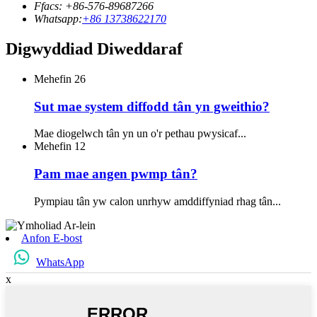
Ffacs: +86-576-89687266
Whatsapp:
+86 13738622170
Digwyddiad Diweddaraf
Mehefin
26
Sut mae system diffodd tân yn gweithio?
Mae diogelwch tân yn un o'r pethau pwysicaf...
Mehefin
12
Pam mae angen pwmp tân?
Pympiau tân yw calon unrhyw amddiffyniad rhag tân...
Anfon E-bost
WhatsApp
x