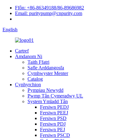
Ffôn: +86-86349188/86-89686982
Email: puritypump@cnpurity.com
English
Cartref
Amdanom Ni
Taith Ffatri
Safle Arddangosfa
Cymhwyster Menter
Catalog
Cynhyrchion
Pympiau Newydd
Pwmp Tân Cymeradwy UL
System Ymladd Tân
Fersiwn PEDJ
Fersiwn PEEJ
Fersiwn PSD
Fersiwn PDJ
Fersiwn PEJ
Fersiwn PSCD