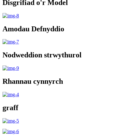
Disgrifiad o'r Model
Amodau Defnyddio
Nodweddion strwythurol
Rhannau cynnyrch
graff