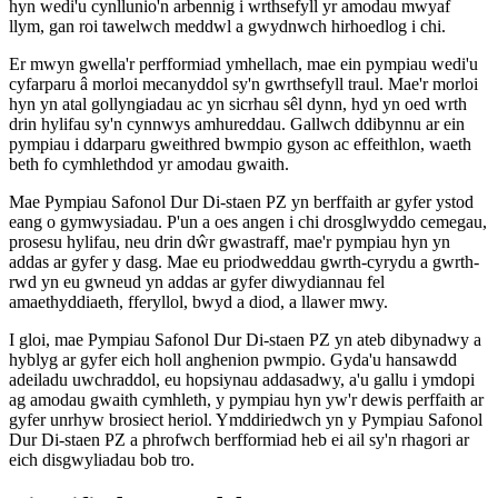
hyn wedi'u cynllunio'n arbennig i wrthsefyll yr amodau mwyaf
llym, gan roi tawelwch meddwl a gwydnwch hirhoedlog i chi.
Er mwyn gwella'r perfformiad ymhellach, mae ein pympiau wedi'u
cyfarparu â morloi mecanyddol sy'n gwrthsefyll traul. Mae'r morloi
hyn yn atal gollyngiadau ac yn sicrhau sêl dynn, hyd yn oed wrth
drin hylifau sy'n cynnwys amhureddau. Gallwch ddibynnu ar ein
pympiau i ddarparu gweithred bwmpio gyson ac effeithlon, waeth
beth fo cymhlethdod yr amodau gwaith.
Mae Pympiau Safonol Dur Di-staen PZ yn berffaith ar gyfer ystod
eang o gymwysiadau. P'un a oes angen i chi drosglwyddo cemegau,
prosesu hylifau, neu drin dŵr gwastraff, mae'r pympiau hyn yn
addas ar gyfer y dasg. Mae eu priodweddau gwrth-cyrydu a gwrth-
rwd yn eu gwneud yn addas ar gyfer diwydiannau fel
amaethyddiaeth, fferyllol, bwyd a diod, a llawer mwy.
I gloi, mae Pympiau Safonol Dur Di-staen PZ yn ateb dibynadwy a
hyblyg ar gyfer eich holl anghenion pwmpio. Gyda'u hansawdd
adeiladu uwchraddol, eu hopsiynau addasadwy, a'u gallu i ymdopi
ag amodau gwaith cymhleth, y pympiau hyn yw'r dewis perffaith ar
gyfer unrhyw brosiect heriol. Ymddiriedwch yn y Pympiau Safonol
Dur Di-staen PZ a phrofwch berfformiad heb ei ail sy'n rhagori ar
eich disgwyliadau bob tro.