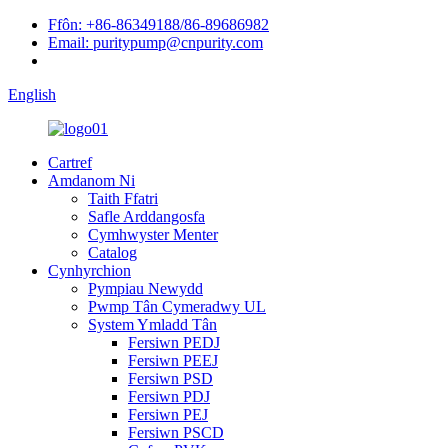
Ffôn: +86-86349188/86-89686982
Email: puritypump@cnpurity.com
English
Cartref
Amdanom Ni
Taith Ffatri
Safle Arddangosfa
Cymhwyster Menter
Catalog
Cynhyrchion
Pympiau Newydd
Pwmp Tân Cymeradwy UL
System Ymladd Tân
Fersiwn PEDJ
Fersiwn PEEJ
Fersiwn PSD
Fersiwn PDJ
Fersiwn PEJ
Fersiwn PSCD