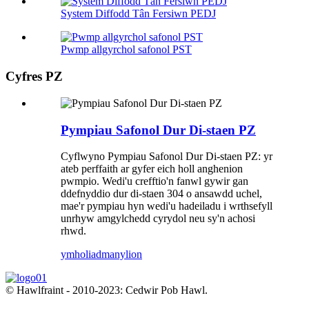
System Diffodd Tân Fersiwn PEDJ
Pwmp allgyrchol safonol PST
Cyfres PZ
Pympiau Safonol Dur Di-staen PZ
Cyflwyno Pympiau Safonol Dur Di-staen PZ: yr
ateb perffaith ar gyfer eich holl anghenion
pwmpio. Wedi'u crefftio'n fanwl gywir gan
ddefnyddio dur di-staen 304 o ansawdd uchel,
mae'r pympiau hyn wedi'u hadeiladu i wrthsefyll
unrhyw amgylchedd cyrydol neu sy'n achosi
rhwd.
ymholiad
manylion
© Hawlfraint - 2010-2023: Cedwir Pob Hawl.