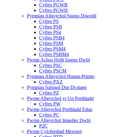
Cyfres PGWB
Cyfres PGWH
Pympiau Allgyrchol Sugno Diwedd
Cyfres PS
Cyfres PSB
Cyfres PS4
Cyfres PSB4
Cyfres PSM
Cyfres PSM4
Cyfres PSBM4
Pwmp Achos Hollt Sugno Dwbl
Cyfres PSC
Cyfres PSCM
Pympiau Allgyrchol Hunan-Primio
Cyfres PXZ
Pympiau Safonol Dur Di-staen
Cyfres PZ
Pwmp Allgyrchol yr Un Porthladd
Cyfres PW
Pwmp Allgyrchol Porthladd Edau
Cyfres PC
Pwmp Allgyrchol Impeller Dwbl
P2C
Pwmp Cylchrediad Mewnol
Cyfres PTD