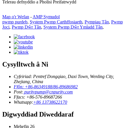
Telerau defnyddio a Pholisi Preifatrwydd
Map o'r Wefan
-
AMP Symudol
pwmp purdeb
,
System Pwmp Carthffosiaeth
,
Pympiau Tân
,
Pwmp
Joci
,
Pwmp Dŵr Tân
,
System Pwmp Dŵr Ymladd Tân
,
Cysylltwch â Ni
Cyfeiriad: Pentref Dongqiao, Daxi Town, Wenling City,
Zhejiang, China
Ffôn: +86-86349188/86-89686982
Post:
puritypump@cnpurity.com
Ffacs: +86-576-89687266
Whatsapp:
+86 13738622170
Digwyddiad Diweddaraf
Mehefin
26