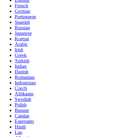
English
French
German
Portuguese
Spanish
Russian
Japanese
Korean
Arabic
Irish
Greek
Turkish
Italian
Danish
Romanian
Indonesian
Czech
Afrikaans
Swedish
Polish
Basque
Catalan
Esperanto
Hindi
Lao