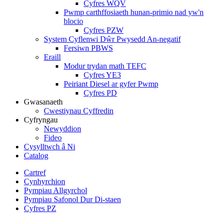
Cyfres WQV
Pwmp carthffosiaeth hunan-primio nad yw'n
blocio
Cyfres PZW
System Cyflenwi Dŵr Pwysedd An-negatif
Fersiwn PBWS
Eraill
Modur trydan math TEFC
Cyfres YE3
Peiriant Diesel ar gyfer Pwmp
Cyfres PD
Gwasanaeth
Cwestiynau Cyffredin
Cyfryngau
Newyddion
Fideo
Cysylltwch â Ni
Catalog
Cartref
Cynhyrchion
Pympiau Allgyrchol
Pympiau Safonol Dur Di-staen
Cyfres PZ