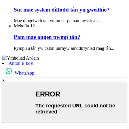
Sut mae system diffodd tân yn gweithio?
Mae diogelwch tân yn un o'r pethau pwysicaf...
Mehefin
12
Pam mae angen pwmp tân?
Pympiau tân yw calon unrhyw amddiffyniad rhag tân...
Anfon E-bost
WhatsApp
x