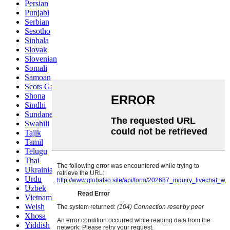
Persian
Punjabi
Serbian
Sesotho
Sinhala
Slovak
Slovenian
Somali
Samoan
Scots Gaelic
Shona
Sindhi
Sundanese
Swahili
Tajik
Tamil
Telugu
Thai
Ukrainian
Urdu
Uzbek
Vietnamese
Welsh
Xhosa
Yiddish