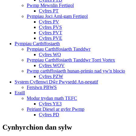
Pwmp Mewnlin Fertigol
Cyfres PT
Pympiau Joci Aml-gam Fertigol
Cyfres PV
Cyfres PVS
Cyfres PVT
Cyfres PVE
Pympiau Carthffosiaeth
Pympiau Carthffosiaeth Tanddwr
Cyfres WQ
Pympiau Carthffosiaeth Tanddwr Torri Vortex
Cyfres WQV
Pwmp carthffosiaeth hunan-primio nad yw'n blocio
Cyfres PZW
System Cyflenwi Dŵr Pwysedd An-negatif
Fersiwn PBWS
Eraill
Modur trydan math TEFC
Cyfres YE3
Peiriant Diesel ar gyfer Pwmp
Cyfres PD
Cynhyrchion dan sylw