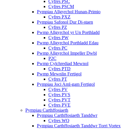
Cyfres PSC
Cyfres PSCM
Pympiau Allgyrchol Hunan-Primio
Cyfres PXZ
Pympiau Safonol Dur Di-staen
Cyfres PZ
Pwmp Allgyrchol yr Un Porthladd
Cyfres PW
Pwmp Allgyrchol Porthladd Edau
Cyfres PC
Pwmp Allgyrchol Impeller Dwbl
P2C
Pwmp Cylchrediad Mewnol
Cyfres PTD
Pwmp Mewnlin Fertigol
Cyfres PT
Pympiau Joci Aml-gam Fertigol
Cyfres PV
Cyfres PVS
Cyfres PVT
Cyfres PVE
Pympiau Carthffosiaeth
Pympiau Carthffosiaeth Tanddwr
Cyfres WQ
Pympiau Carthffosiaeth Tanddwr Torri Vortex