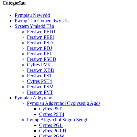
Categorïau
Pympiau Newydd
Pwmp Tân Cymeradwy UL
System Ymladd Tân
Fersiwn PEDJ
Fersiwn PEEJ
Fersiwn PSD
Fersiwn PDJ
Fersiwn PEJ
Fersiwn PSCD
Cyfres PVK
Fersiwn XBD
Fersiwn PST
Cyfres PST4
Fersiwn PSM
Fersiwn PVT
Pympiau Allgyrchol
Pympiau Allgyrchol Cyplysedig Agos
Cyfres PST
Cyfres PST4
Pwmp Allgyrchol Sugno Sengl
Cyfres PGL
Cyfres PGLH
Cyfres PGW