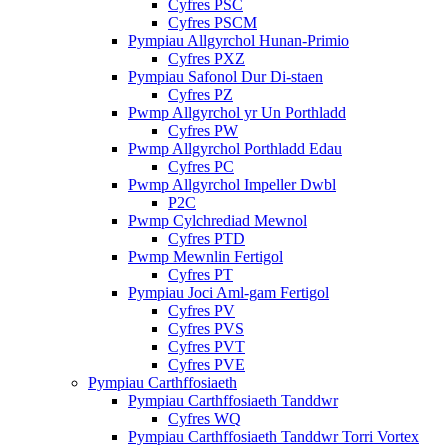
Cyfres PSC
Cyfres PSCM
Pympiau Allgyrchol Hunan-Primio
Cyfres PXZ
Pympiau Safonol Dur Di-staen
Cyfres PZ
Pwmp Allgyrchol yr Un Porthladd
Cyfres PW
Pwmp Allgyrchol Porthladd Edau
Cyfres PC
Pwmp Allgyrchol Impeller Dwbl
P2C
Pwmp Cylchrediad Mewnol
Cyfres PTD
Pwmp Mewnlin Fertigol
Cyfres PT
Pympiau Joci Aml-gam Fertigol
Cyfres PV
Cyfres PVS
Cyfres PVT
Cyfres PVE
Pympiau Carthffosiaeth
Pympiau Carthffosiaeth Tanddwr
Cyfres WQ
Pympiau Carthffosiaeth Tanddwr Torri Vortex