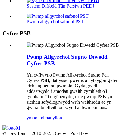
System Diffodd Tân Fersiwn PEDJ
Pwmp allgyrchol safonol PST
Cyfres PSB
Pwmp Allgyrchol Sugno Diwedd
Cyfres PSB
Yn cyflwyno Pwmp Allgyrchol Sugno Pen
Cyfres PSB, datrysiad pwerus a hyblyg ar gyfer
eich anghenion pwmpio. Gyda gwell
addasrwydd i amodau gwaith cymhleth o'i
gymharu â'i ragflaenydd, mae pwmp PSB yn
sicrhau sefydlogrwydd wrth weithredu ac yn
gwarantu effeithlonrwydd allbwn parhaus.
ymholiad
manylion
© Hawlfraint - 2010-2023: Cedwir Pob Hawl.