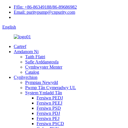
Ffôn: +86-86349188/86-89686982
Email: puritypump@cnpurity.com
English
Cartref
Amdanom Ni
Taith Ffatri
Safle Arddangosfa
Cymhwyster Menter
Catalog
Cynhyrchion
Pympiau Newydd
Pwmp Tân Cymeradwy UL
System Ymladd Tân
Fersiwn PEDJ
Fersiwn PEEJ
Fersiwn PSD
Fersiwn PDJ
Fersiwn PEJ
Fersiwn PSCD