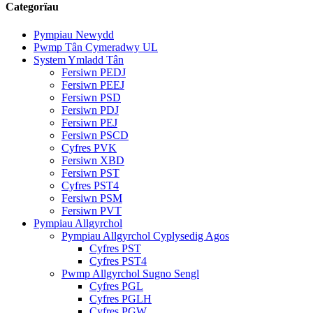
Categorïau
Pympiau Newydd
Pwmp Tân Cymeradwy UL
System Ymladd Tân
Fersiwn PEDJ
Fersiwn PEEJ
Fersiwn PSD
Fersiwn PDJ
Fersiwn PEJ
Fersiwn PSCD
Cyfres PVK
Fersiwn XBD
Fersiwn PST
Cyfres PST4
Fersiwn PSM
Fersiwn PVT
Pympiau Allgyrchol
Pympiau Allgyrchol Cyplysedig Agos
Cyfres PST
Cyfres PST4
Pwmp Allgyrchol Sugno Sengl
Cyfres PGL
Cyfres PGLH
Cyfres PGW