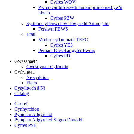
Cyfres WQV
Pwmp carthffosiaeth hunan-primio nad yw'n
blocio
Cyfres PZW
System Cyflenwi Dŵr Pwysedd An-negatif
Fersiwn PBWS
Eraill
Modur trydan math TEFC
Cyfres YE3
Peiriant Diesel ar gyfer Pwmp
Cyfres PD
Gwasanaeth
Cwestiynau Cyffredin
Cyfryngau
Newyddion
Fideo
Cysylltwch â Ni
Catalog
Cartref
Cynhyrchion
Pympiau Allgyrchol
Pympiau Allgyrchol Sugno Diwedd
Cyfres PSB