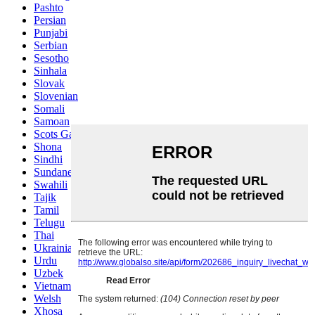
Pashto
Persian
Punjabi
Serbian
Sesotho
Sinhala
Slovak
Slovenian
Somali
Samoan
Scots Gaelic
Shona
Sindhi
Sundanese
Swahili
Tajik
Tamil
Telugu
Thai
Ukrainian
Urdu
Uzbek
Vietnamese
Welsh
Xhosa