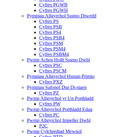
Cyfres PGWB
Cyfres PGWH
Pympiau Allgyrchol Sugno Diwedd
Cyfres PS
Cyfres PSB
Cyfres PS4
Cyfres PSB4
Cyfres PSM
Cyfres PSM4
Cyfres PSBM4
Pwmp Achos Hollt Sugno Dwbl
Cyfres PSC
Cyfres PSCM
Pympiau Allgyrchol Hunan-Primio
Cyfres PXZ
Pympiau Safonol Dur Di-staen
Cyfres PZ
Pwmp Allgyrchol yr Un Porthladd
Cyfres PW
Pwmp Allgyrchol Porthladd Edau
Cyfres PC
Pwmp Allgyrchol Impeller Dwbl
P2C
Pwmp Cylchrediad Mewnol
Cyfres PTD