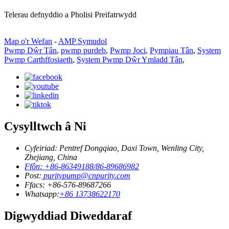
Telerau defnyddio a Pholisi Preifatrwydd
Map o'r Wefan
-
AMP Symudol
Pwmp Dŵr Tân
,
pwmp purdeb
,
Pwmp Joci
,
Pympiau Tân
,
System
Pwmp Carthffosiaeth
,
System Pwmp Dŵr Ymladd Tân
,
Cysylltwch â Ni
Cyfeiriad: Pentref Dongqiao, Daxi Town, Wenling City,
Zhejiang, China
Ffôn: +86-86349188/86-89686982
Post:
puritypump@cnpurity.com
Ffacs: +86-576-89687266
Whatsapp:
+86 13738622170
Digwyddiad Diweddaraf