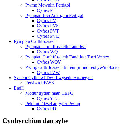
Pwmp Mewnlin Fertigol
Cyfres PT
Pympiau Joci Aml-gam Fertigol
Cyfres PV
Cyfres PVS
Cyfres PVT
Cyfres PVE
Pympiau Carthffosiaeth
Pympiau Carthffosiaeth Tanddwr
Cyfres WQ
Pympiau Carthffosiaeth Tanddwr Torri Vortex
Cyfres WQV
Pwmp carthffosiaeth hunan-primio nad yw'n blocio
Cyfres PZW
System Cyflenwi Dŵr Pwysedd An-negatif
Fersiwn PBWS
Eraill
Modur trydan math TEFC
Cyfres YE3
Peiriant Diesel ar gyfer Pwmp
Cyfres PD
Cynhyrchion dan sylw