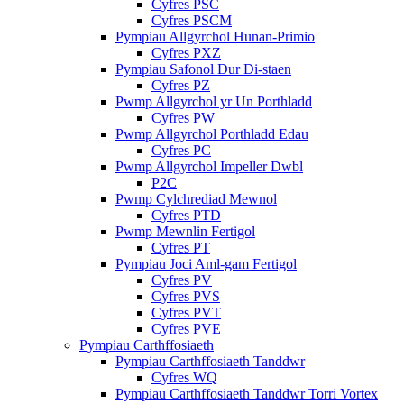
Cyfres PSC
Cyfres PSCM
Pympiau Allgyrchol Hunan-Primio
Cyfres PXZ
Pympiau Safonol Dur Di-staen
Cyfres PZ
Pwmp Allgyrchol yr Un Porthladd
Cyfres PW
Pwmp Allgyrchol Porthladd Edau
Cyfres PC
Pwmp Allgyrchol Impeller Dwbl
P2C
Pwmp Cylchrediad Mewnol
Cyfres PTD
Pwmp Mewnlin Fertigol
Cyfres PT
Pympiau Joci Aml-gam Fertigol
Cyfres PV
Cyfres PVS
Cyfres PVT
Cyfres PVE
Pympiau Carthffosiaeth
Pympiau Carthffosiaeth Tanddwr
Cyfres WQ
Pympiau Carthffosiaeth Tanddwr Torri Vortex