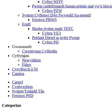
Cyfres WQV
Pwmp carthffosiaeth hunan-primio nad yw'n bloci
Cyfres PZW
System Cyflenwi Dŵr Pwysedd An-negatif
Fersiwn PBWS
Eraill
Modur trydan math TEFC
Cyfres YE3
Peiriant Diesel ar gyfer Pwmp
Cyfres PD
Gwasanaeth
Cwestiynau Cyffredin
Cyfryngau
Newyddion
Fideo
Cysylltwch â Ni
Catalog
Cartref
Cynhyrchion
System Ymladd Tân
Fersiwn PSD
Categorïau