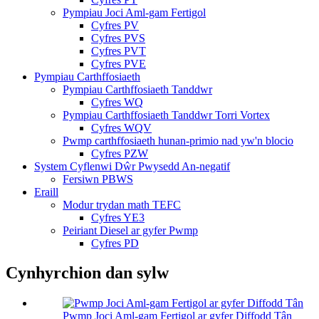
Pympiau Joci Aml-gam Fertigol
Cyfres PV
Cyfres PVS
Cyfres PVT
Cyfres PVE
Pympiau Carthffosiaeth
Pympiau Carthffosiaeth Tanddwr
Cyfres WQ
Pympiau Carthffosiaeth Tanddwr Torri Vortex
Cyfres WQV
Pwmp carthffosiaeth hunan-primio nad yw'n blocio
Cyfres PZW
System Cyflenwi Dŵr Pwysedd An-negatif
Fersiwn PBWS
Eraill
Modur trydan math TEFC
Cyfres YE3
Peiriant Diesel ar gyfer Pwmp
Cyfres PD
Cynhyrchion dan sylw
Pwmp Joci Aml-gam Fertigol ar gyfer Diffodd Tân