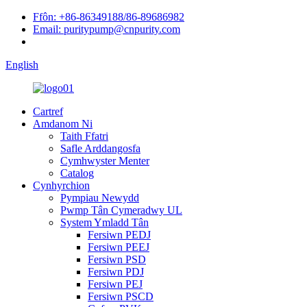
Ffôn: +86-86349188/86-89686982
Email: puritypump@cnpurity.com
English
Cartref
Amdanom Ni
Taith Ffatri
Safle Arddangosfa
Cymhwyster Menter
Catalog
Cynhyrchion
Pympiau Newydd
Pwmp Tân Cymeradwy UL
System Ymladd Tân
Fersiwn PEDJ
Fersiwn PEEJ
Fersiwn PSD
Fersiwn PDJ
Fersiwn PEJ
Fersiwn PSCD