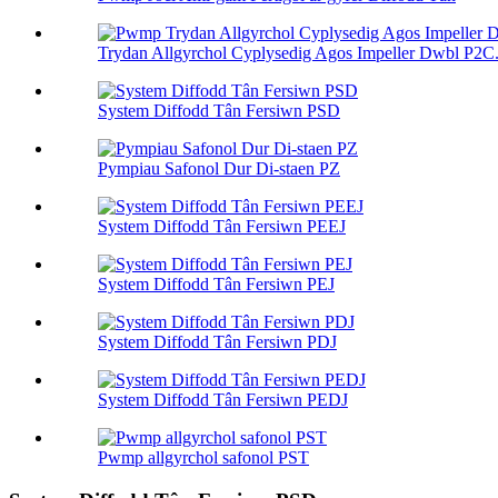
Trydan Allgyrchol Cyplysedig Agos Impeller Dwbl P2C.
System Diffodd Tân Fersiwn PSD
Pympiau Safonol Dur Di-staen PZ
System Diffodd Tân Fersiwn PEEJ
System Diffodd Tân Fersiwn PEJ
System Diffodd Tân Fersiwn PDJ
System Diffodd Tân Fersiwn PEDJ
Pwmp allgyrchol safonol PST