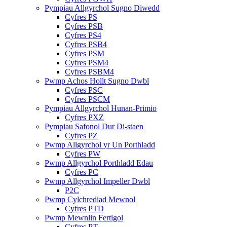
Pympiau Allgyrchol Sugno Diwedd
Cyfres PS
Cyfres PSB
Cyfres PS4
Cyfres PSB4
Cyfres PSM
Cyfres PSM4
Cyfres PSBM4
Pwmp Achos Hollt Sugno Dwbl
Cyfres PSC
Cyfres PSCM
Pympiau Allgyrchol Hunan-Primio
Cyfres PXZ
Pympiau Safonol Dur Di-staen
Cyfres PZ
Pwmp Allgyrchol yr Un Porthladd
Cyfres PW
Pwmp Allgyrchol Porthladd Edau
Cyfres PC
Pwmp Allgyrchol Impeller Dwbl
P2C
Pwmp Cylchrediad Mewnol
Cyfres PTD
Pwmp Mewnlin Fertigol
Cyfres PT