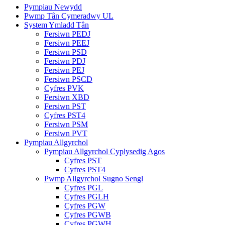
Pympiau Newydd
Pwmp Tân Cymeradwy UL
System Ymladd Tân
Fersiwn PEDJ
Fersiwn PEEJ
Fersiwn PSD
Fersiwn PDJ
Fersiwn PEJ
Fersiwn PSCD
Cyfres PVK
Fersiwn XBD
Fersiwn PST
Cyfres PST4
Fersiwn PSM
Fersiwn PVT
Pympiau Allgyrchol
Pympiau Allgyrchol Cyplysedig Agos
Cyfres PST
Cyfres PST4
Pwmp Allgyrchol Sugno Sengl
Cyfres PGL
Cyfres PGLH
Cyfres PGW
Cyfres PGWB
Cyfres PGWH