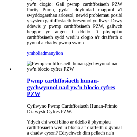
yw'n clogio: Gall pwmp carthffosiaeth PZW
Purity Pump, gyda'i ddyluniad rhagorol a'i
swyddogaethau arloesol, newid problemau posibl
y system garthffosiaeth bresennol yn llwyr. Drwy
ddewis y pwmp carthffosiaeth PZW, gallwch
hepgor yr angen i ddelio â phympiau
carthffosiaeth sydd wedi'u clogio a'r drafferth o
gynnal a chadw pwmp swmp.
ymholiad
manylion
Pwmp carthffosiaeth hunan-
gychwynnol nad yw'n blocio cyfres
PZW
Cyflwyno Pwmp Carthffosiaeth Hunan-Primio
Di-rwystr Cyfres PZW:
Ydych chi wedi blino ar ddelio â phympiau
carthffosiaeth wedi'u blocio a'r drafferth o gynnal
a chadw cyson? Edrychwch dim pellach na'n