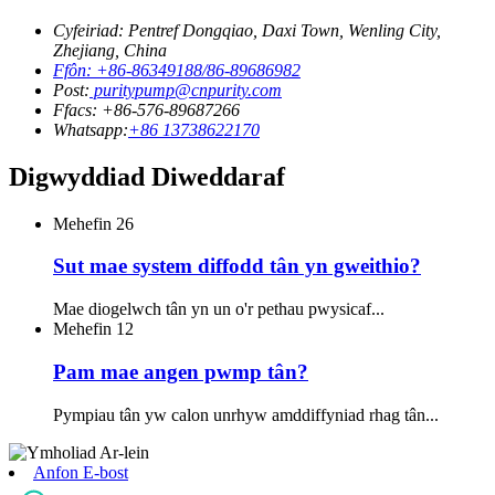
Cyfeiriad: Pentref Dongqiao, Daxi Town, Wenling City,
Zhejiang, China
Ffôn: +86-86349188/86-89686982
Post:
puritypump@cnpurity.com
Ffacs: +86-576-89687266
Whatsapp:
+86 13738622170
Digwyddiad Diweddaraf
Mehefin
26
Sut mae system diffodd tân yn gweithio?
Mae diogelwch tân yn un o'r pethau pwysicaf...
Mehefin
12
Pam mae angen pwmp tân?
Pympiau tân yw calon unrhyw amddiffyniad rhag tân...
Anfon E-bost