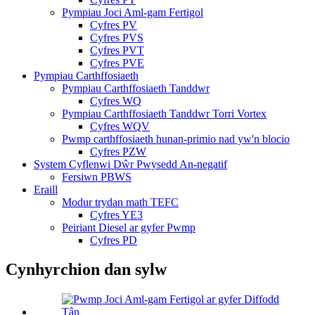
Pympiau Joci Aml-gam Fertigol
Cyfres PV
Cyfres PVS
Cyfres PVT
Cyfres PVE
Pympiau Carthffosiaeth
Pympiau Carthffosiaeth Tanddwr
Cyfres WQ
Pympiau Carthffosiaeth Tanddwr Torri Vortex
Cyfres WQV
Pwmp carthffosiaeth hunan-primio nad yw'n blocio
Cyfres PZW
System Cyflenwi Dŵr Pwysedd An-negatif
Fersiwn PBWS
Eraill
Modur trydan math TEFC
Cyfres YE3
Peiriant Diesel ar gyfer Pwmp
Cyfres PD
Cynhyrchion dan sylw