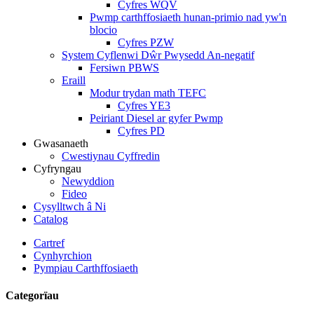
Cyfres WQV
Pwmp carthffosiaeth hunan-primio nad yw'n
blocio
Cyfres PZW
System Cyflenwi Dŵr Pwysedd An-negatif
Fersiwn PBWS
Eraill
Modur trydan math TEFC
Cyfres YE3
Peiriant Diesel ar gyfer Pwmp
Cyfres PD
Gwasanaeth
Cwestiynau Cyffredin
Cyfryngau
Newyddion
Fideo
Cysylltwch â Ni
Catalog
Cartref
Cynhyrchion
Pympiau Carthffosiaeth
Categorïau