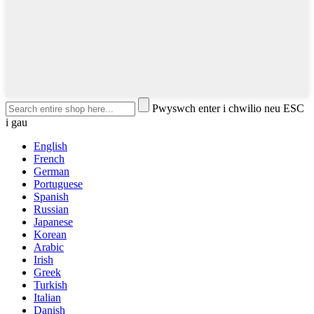
Pwyswch enter i chwilio neu ESC
i gau
English
French
German
Portuguese
Spanish
Russian
Japanese
Korean
Arabic
Irish
Greek
Turkish
Italian
Danish