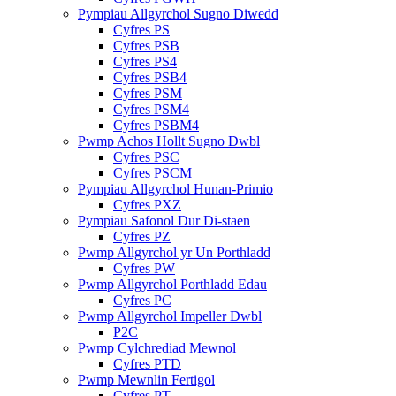
Pympiau Allgyrchol Sugno Diwedd
Cyfres PS
Cyfres PSB
Cyfres PS4
Cyfres PSB4
Cyfres PSM
Cyfres PSM4
Cyfres PSBM4
Pwmp Achos Hollt Sugno Dwbl
Cyfres PSC
Cyfres PSCM
Pympiau Allgyrchol Hunan-Primio
Cyfres PXZ
Pympiau Safonol Dur Di-staen
Cyfres PZ
Pwmp Allgyrchol yr Un Porthladd
Cyfres PW
Pwmp Allgyrchol Porthladd Edau
Cyfres PC
Pwmp Allgyrchol Impeller Dwbl
P2C
Pwmp Cylchrediad Mewnol
Cyfres PTD
Pwmp Mewnlin Fertigol
Cyfres PT