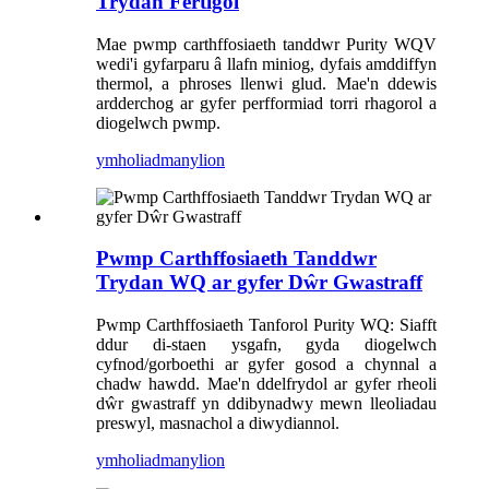
Trydan Fertigol
Mae pwmp carthffosiaeth tanddwr Purity WQV
wedi'i gyfarparu â llafn miniog, dyfais amddiffyn
thermol, a phroses llenwi glud. Mae'n ddewis
ardderchog ar gyfer perfformiad torri rhagorol a
diogelwch pwmp.
ymholiad
manylion
Pwmp Carthffosiaeth Tanddwr
Trydan WQ ar gyfer Dŵr Gwastraff
Pwmp Carthffosiaeth Tanforol Purity WQ: Siafft
ddur di-staen ysgafn, gyda diogelwch
cyfnod/gorboethi ar gyfer gosod a chynnal a
chadw hawdd. Mae'n ddelfrydol ar gyfer rheoli
dŵr gwastraff yn ddibynadwy mewn lleoliadau
preswyl, masnachol a diwydiannol.
ymholiad
manylion