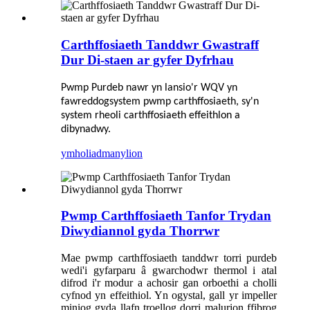
Carthffosiaeth Tanddwr Gwastraff
Dur Di-staen ar gyfer Dyfrhau
Pwmp Purdeb
nawr yn lansio'r WQV yn
fawreddog
system pwmp carthffosiaeth
, sy'n
system rheoli carthffosiaeth effeithlon a
dibynadwy.
ymholiad
manylion
Pwmp Carthffosiaeth Tanfor Trydan
Diwydiannol gyda Thorrwr
Mae pwmp carthffosiaeth tanddwr torri purdeb
wedi'i gyfarparu â gwarchodwr thermol i atal
difrod i'r modur a achosir gan orboethi a cholli
cyfnod yn effeithiol. Yn ogystal, gall yr impeller
miniog gyda llafn troellog dorri malurion ffibrog