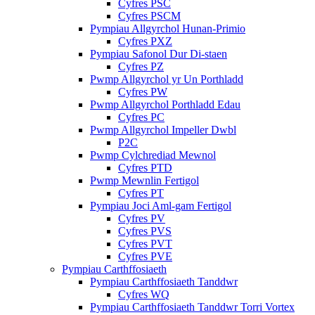
Cyfres PSC
Cyfres PSCM
Pympiau Allgyrchol Hunan-Primio
Cyfres PXZ
Pympiau Safonol Dur Di-staen
Cyfres PZ
Pwmp Allgyrchol yr Un Porthladd
Cyfres PW
Pwmp Allgyrchol Porthladd Edau
Cyfres PC
Pwmp Allgyrchol Impeller Dwbl
P2C
Pwmp Cylchrediad Mewnol
Cyfres PTD
Pwmp Mewnlin Fertigol
Cyfres PT
Pympiau Joci Aml-gam Fertigol
Cyfres PV
Cyfres PVS
Cyfres PVT
Cyfres PVE
Pympiau Carthffosiaeth
Pympiau Carthffosiaeth Tanddwr
Cyfres WQ
Pympiau Carthffosiaeth Tanddwr Torri Vortex