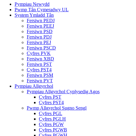
Pympiau Newydd
Pwmp Tân Cymeradwy UL
System Ymladd Tân
Fersiwn PEDJ
Fersiwn PEEJ
Fersiwn PSD
Fersiwn PDJ
Fersiwn PEJ
Fersiwn PSCD
Cyfres PVK
Fersiwn XBD
Fersiwn PST
Cyfres PST4
Fersiwn PSM
Fersiwn PVT
Pympiau Allgyrchol
Pympiau Allgyrchol Cyplysedig Agos
Cyfres PST
Cyfres PST4
Pwmp Allgyrchol Sugno Sengl
Cyfres PGL
Cyfres PGLH
Cyfres PGW
Cyfres PGWB
Cyfres PGWH