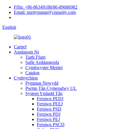
Ffôn: +86-86349188/86-89686982
Email: puritypump@cnpurity.com
English
Cartref
Amdanom Ni
Taith Ffatri
Safle Arddangosfa
Cymhwyster Menter
Catalog
Cynhyrchion
Pympiau Newydd
Pwmp Tân Cymeradwy UL
System Ymladd Tân
Fersiwn PEDJ
Fersiwn PEEJ
Fersiwn PSD
Fersiwn PDJ
Fersiwn PEJ
Fersiwn PSCD