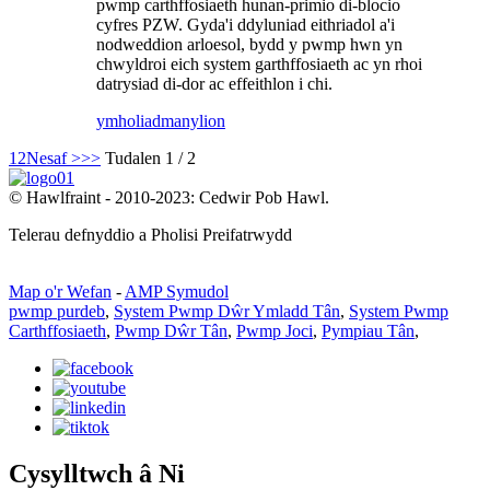
pwmp carthffosiaeth hunan-primio di-blocio
cyfres PZW. Gyda'i ddyluniad eithriadol a'i
nodweddion arloesol, bydd y pwmp hwn yn
chwyldroi eich system garthffosiaeth ac yn rhoi
datrysiad di-dor ac effeithlon i chi.
ymholiad
manylion
1
2
Nesaf >
>>
Tudalen 1 / 2
© Hawlfraint - 2010-2023: Cedwir Pob Hawl.
Telerau defnyddio a Pholisi Preifatrwydd
Map o'r Wefan
-
AMP Symudol
pwmp purdeb
,
System Pwmp Dŵr Ymladd Tân
,
System Pwmp
Carthffosiaeth
,
Pwmp Dŵr Tân
,
Pwmp Joci
,
Pympiau Tân
,
Cysylltwch â Ni