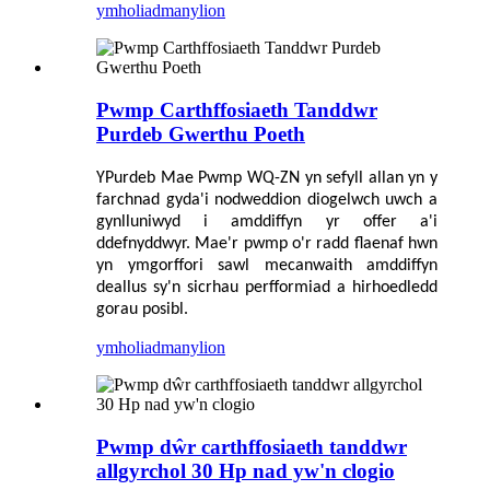
ymholiad
manylion
Pwmp Carthffosiaeth Tanddwr
Purdeb Gwerthu Poeth
Y
Purdeb
Mae Pwmp WQ-ZN yn sefyll allan yn y
farchnad gyda'i nodweddion diogelwch uwch a
gynlluniwyd i amddiffyn yr offer a'i
ddefnyddwyr. Mae'r pwmp o'r radd flaenaf hwn
yn ymgorffori sawl mecanwaith amddiffyn
deallus sy'n sicrhau perfformiad a hirhoedledd
gorau posibl.
ymholiad
manylion
Pwmp dŵr carthffosiaeth tanddwr
allgyrchol 30 Hp nad yw'n clogio