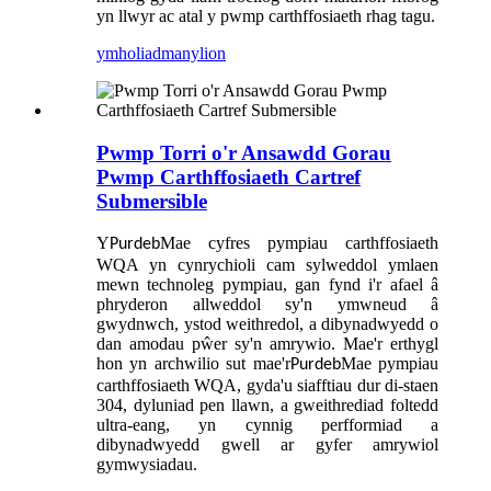
yn llwyr ac atal y pwmp carthffosiaeth rhag tagu.
ymholiad
manylion
Pwmp Torri o'r Ansawdd Gorau
Pwmp Carthffosiaeth Cartref
Submersible
Y
Mae cyfres pympiau carthffosiaeth
Purdeb
WQA yn cynrychioli cam sylweddol ymlaen
mewn technoleg pympiau, gan fynd i'r afael â
phryderon allweddol sy'n ymwneud â
gwydnwch, ystod weithredol, a dibynadwyedd o
dan amodau pŵer sy'n amrywio. Mae'r erthygl
hon yn archwilio sut mae'r
Mae pympiau
Purdeb
carthffosiaeth WQA, gyda'u siafftiau dur di-staen
304, dyluniad pen llawn, a gweithrediad foltedd
ultra-eang, yn cynnig perfformiad a
dibynadwyedd gwell ar gyfer amrywiol
gymwysiadau.