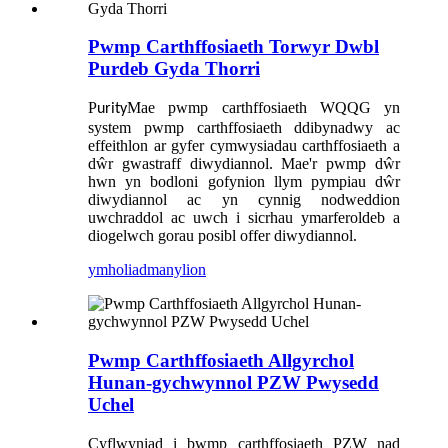
Pwmp Carthffosiaeth Torwyr Dwbl
Purdeb Gyda Thorri
P
Mae pwmp carthffosiaeth WQQG yn
urity
system pwmp carthffosiaeth ddibynadwy ac
effeithlon ar gyfer cymwysiadau carthffosiaeth a
dŵr gwastraff diwydiannol. Mae'r pwmp dŵr
hwn yn bodloni gofynion llym pympiau dŵr
diwydiannol ac yn cynnig nodweddion
uwchraddol ac uwch i sicrhau ymarferoldeb a
diogelwch gorau posibl offer diwydiannol.
ymholiad
manylion
Pwmp Carthffosiaeth Allgyrchol
Hunan-gychwynnol PZW Pwysedd
Uchel
Cyflwyniad i bwmp carthffosiaeth PZW nad