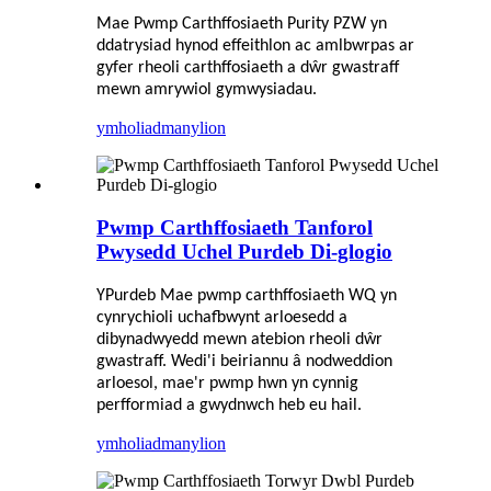
Mae Pwmp Carthffosiaeth Purity PZW yn
ddatrysiad hynod effeithlon ac amlbwrpas ar
gyfer rheoli carthffosiaeth a dŵr gwastraff
mewn amrywiol gymwysiadau.
ymholiad
manylion
Pwmp Carthffosiaeth Tanforol
Pwysedd Uchel Purdeb Di-glogio
Y
Purdeb
Mae pwmp carthffosiaeth WQ yn
cynrychioli uchafbwynt arloesedd a
dibynadwyedd mewn atebion rheoli dŵr
gwastraff. Wedi'i beiriannu â nodweddion
arloesol, mae'r pwmp hwn yn cynnig
perfformiad a gwydnwch heb eu hail.
ymholiad
manylion