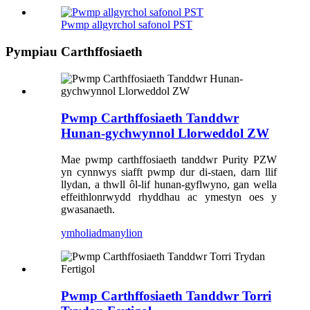
Pwmp allgyrchol safonol PST
Pympiau Carthffosiaeth
Pwmp Carthffosiaeth Tanddwr
Hunan-gychwynnol Llorweddol ZW
Mae pwmp carthffosiaeth tanddwr Purity PZW
yn cynnwys siafft pwmp dur di-staen, darn llif
llydan, a thwll ôl-lif hunan-gyflwyno, gan wella
effeithlonrwydd rhyddhau ac ymestyn oes y
gwasanaeth.
ymholiad
manylion
Pwmp Carthffosiaeth Tanddwr Torri