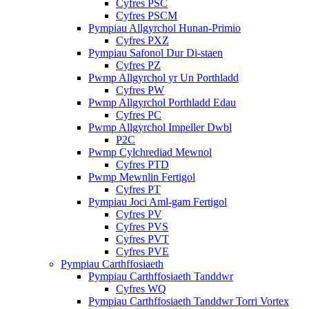
Cyfres PSC
Cyfres PSCM
Pympiau Allgyrchol Hunan-Primio
Cyfres PXZ
Pympiau Safonol Dur Di-staen
Cyfres PZ
Pwmp Allgyrchol yr Un Porthladd
Cyfres PW
Pwmp Allgyrchol Porthladd Edau
Cyfres PC
Pwmp Allgyrchol Impeller Dwbl
P2C
Pwmp Cylchrediad Mewnol
Cyfres PTD
Pwmp Mewnlin Fertigol
Cyfres PT
Pympiau Joci Aml-gam Fertigol
Cyfres PV
Cyfres PVS
Cyfres PVT
Cyfres PVE
Pympiau Carthffosiaeth
Pympiau Carthffosiaeth Tanddwr
Cyfres WQ
Pympiau Carthffosiaeth Tanddwr Torri Vortex