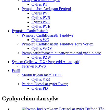
Cyfres PT
Pympiau Joci Aml-gam Fertigol
Cyfres PV
Cyfres PVS
Cyfres PVT
Cyfres PVE
Pympiau Carthffosiaeth
Pympiau Carthffosiaeth Tanddwr
Cyfres WQ
Pympiau Carthffosiaeth Tanddwr Torri Vortex
Cyfres WQV
Pwmp carthffosiaeth hunan-primio nad yw'n blocio
Cyfres PZW
System Cyflenwi Dŵr Pwysedd An-negatif
Fersiwn PBWS
Eraill
Modur trydan math TEFC
Cyfres YE3
Peiriant Diesel ar gyfer Pwmp
Cyfres PD
Cynhyrchion dan sylw