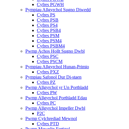
Cyfres PGWH
Pympiau Allgyrchol Sugno Diwedd
Cyfres PS
Cyfres PSB
Cyfres PS4
Cyfres PSB4
Cyfres PSM
Cyfres PSM4
Cyfres PSBM4
Pwmp Achos Hollt Sugno Dwbl
Cyfres PSC
Cyfres PSCM
Pympiau Allgyrchol Hunan-Primio
Cyfres PXZ
Pympiau Safonol Dur Di-staen
Cyfres PZ
Pwmp Allgyrchol yr Un Porthladd
Cyfres PW
Pwmp Allgyrchol Porthladd Edau
Cyfres PC
Pwmp Allgyrchol Impeller Dwbl
P2C
Pwmp Cylchrediad Mewnol
Cyfres PTD
Pwmp Mewnlin Fertigol