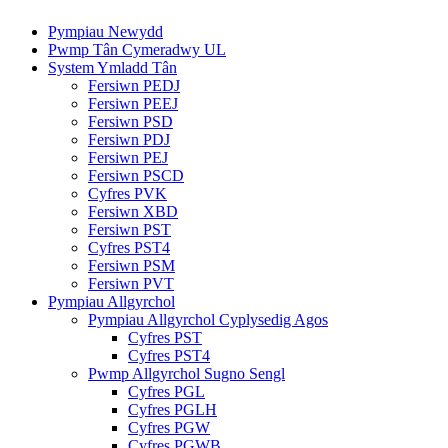
Pympiau Newydd
Pwmp Tân Cymeradwy UL
System Ymladd Tân
Fersiwn PEDJ
Fersiwn PEEJ
Fersiwn PSD
Fersiwn PDJ
Fersiwn PEJ
Fersiwn PSCD
Cyfres PVK
Fersiwn XBD
Fersiwn PST
Cyfres PST4
Fersiwn PSM
Fersiwn PVT
Pympiau Allgyrchol
Pympiau Allgyrchol Cyplysedig Agos
Cyfres PST
Cyfres PST4
Pwmp Allgyrchol Sugno Sengl
Cyfres PGL
Cyfres PGLH
Cyfres PGW
Cyfres PGWB