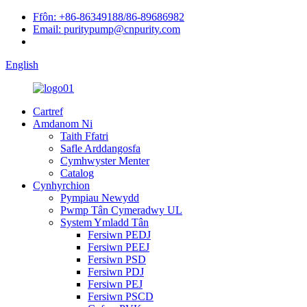
Ffôn: +86-86349188/86-89686982
Email: puritypump@cnpurity.com
English
Cartref
Amdanom Ni
Taith Ffatri
Safle Arddangosfa
Cymhwyster Menter
Catalog
Cynhyrchion
Pympiau Newydd
Pwmp Tân Cymeradwy UL
System Ymladd Tân
Fersiwn PEDJ
Fersiwn PEEJ
Fersiwn PSD
Fersiwn PDJ
Fersiwn PEJ
Fersiwn PSCD