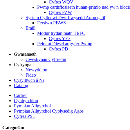
Cyfres WQV
Pwmp carthffosiaeth hunan-primio nad yw'n bloci
Cyfres PZW
System Cyflenwi Dŵr Pwysedd An-negatif
Fersiwn PBWS
Eraill
Modur trydan math TEFC
Cyfres YE3
Peiriant Diesel ar gyfer Pwmp
Cyfres PD
Gwasanaeth
Cwestiynau Cyffredin
Cyfryngau
Newyddion
Fideo
Cysylltwch â Ni
Catalog
Cartref
Cynhyrchion
Pympiau Allgyrchol
Pympiau Allgyrchol Cyplysedig Agos
Cyfres PST
Categorïau