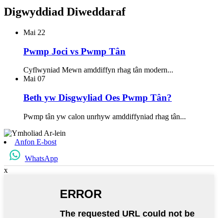
Digwyddiad Diweddaraf
Mai
22
Pwmp Joci vs Pwmp Tân
Cyflwyniad Mewn amddiffyn rhag tân modern...
Mai
07
Beth yw Disgwyliad Oes Pwmp Tân?
Pwmp tân yw calon unrhyw amddiffyniad rhag tân...
Anfon E-bost
WhatsApp
x