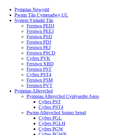
Pympiau Newydd
Pwmp Tân Cymeradwy UL
System Ymladd Tân
Fersiwn PEDJ
Fersiwn PEEJ
Fersiwn PSD
Fersiwn PDJ
Fersiwn PEJ
Fersiwn PSCD
Cyfres PVK
Fersiwn XBD
Fersiwn PST
Cyfres PST4
Fersiwn PSM
Fersiwn PVT
Pympiau Allgyrchol
Pympiau Allgyrchol Cyplysedig Agos
Cyfres PST
Cyfres PST4
Pwmp Allgyrchol Sugno Sengl
Cyfres PGL
Cyfres PGLH
Cyfres PGW
Cyfres PGWB