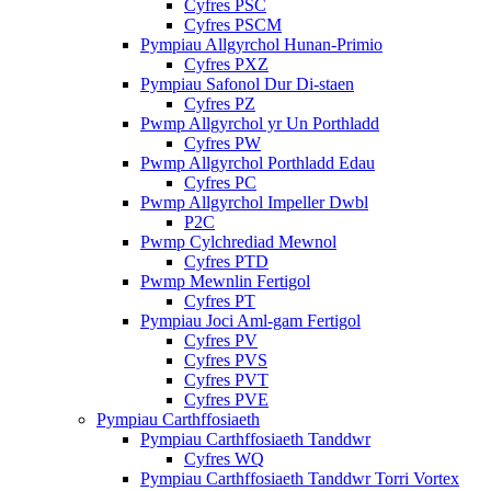
Cyfres PSC
Cyfres PSCM
Pympiau Allgyrchol Hunan-Primio
Cyfres PXZ
Pympiau Safonol Dur Di-staen
Cyfres PZ
Pwmp Allgyrchol yr Un Porthladd
Cyfres PW
Pwmp Allgyrchol Porthladd Edau
Cyfres PC
Pwmp Allgyrchol Impeller Dwbl
P2C
Pwmp Cylchrediad Mewnol
Cyfres PTD
Pwmp Mewnlin Fertigol
Cyfres PT
Pympiau Joci Aml-gam Fertigol
Cyfres PV
Cyfres PVS
Cyfres PVT
Cyfres PVE
Pympiau Carthffosiaeth
Pympiau Carthffosiaeth Tanddwr
Cyfres WQ
Pympiau Carthffosiaeth Tanddwr Torri Vortex