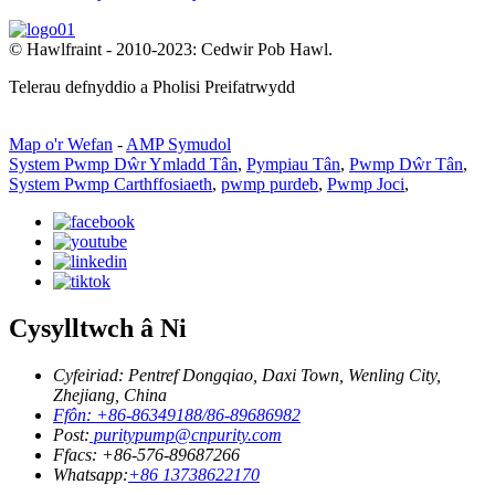
© Hawlfraint - 2010-2023: Cedwir Pob Hawl.
Telerau defnyddio a Pholisi Preifatrwydd
Map o'r Wefan
-
AMP Symudol
System Pwmp Dŵr Ymladd Tân
,
Pympiau Tân
,
Pwmp Dŵr Tân
,
System Pwmp Carthffosiaeth
,
pwmp purdeb
,
Pwmp Joci
,
Cysylltwch â Ni
Cyfeiriad: Pentref Dongqiao, Daxi Town, Wenling City,
Zhejiang, China
Ffôn: +86-86349188/86-89686982
Post:
puritypump@cnpurity.com
Ffacs: +86-576-89687266
Whatsapp:
+86 13738622170