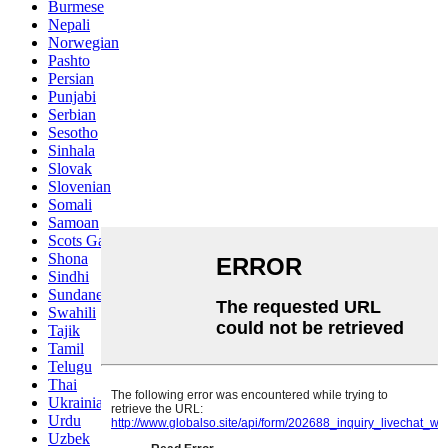
Burmese
Nepali
Norwegian
Pashto
Persian
Punjabi
Serbian
Sesotho
Sinhala
Slovak
Slovenian
Somali
Samoan
Scots Gaelic
Shona
Sindhi
Sundanese
Swahili
Tajik
Tamil
Telugu
Thai
Ukrainian
Urdu
Uzbek