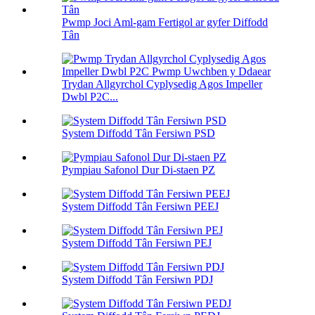
Pwmp Joci Aml-gam Fertigol ar gyfer Diffodd
Tân
Trydan Allgyrchol Cyplysedig Agos Impeller
Dwbl P2C...
System Diffodd Tân Fersiwn PSD
Pympiau Safonol Dur Di-staen PZ
System Diffodd Tân Fersiwn PEEJ
System Diffodd Tân Fersiwn PEJ
System Diffodd Tân Fersiwn PDJ