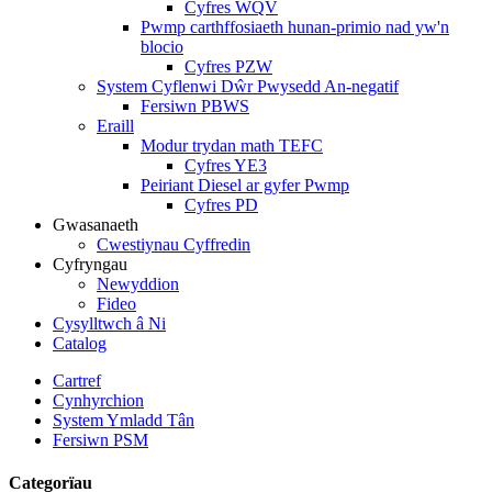
Cyfres WQV
Pwmp carthffosiaeth hunan-primio nad yw'n
blocio
Cyfres PZW
System Cyflenwi Dŵr Pwysedd An-negatif
Fersiwn PBWS
Eraill
Modur trydan math TEFC
Cyfres YE3
Peiriant Diesel ar gyfer Pwmp
Cyfres PD
Gwasanaeth
Cwestiynau Cyffredin
Cyfryngau
Newyddion
Fideo
Cysylltwch â Ni
Catalog
Cartref
Cynhyrchion
System Ymladd Tân
Fersiwn PSM
Categorïau