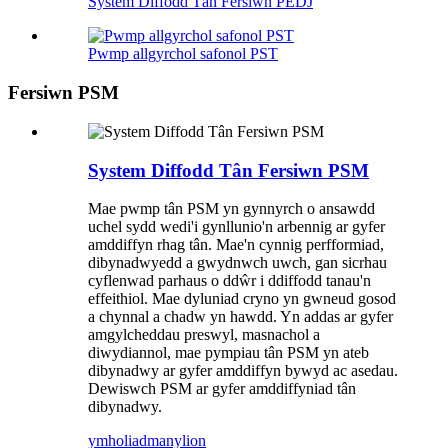
System Diffodd Tân Fersiwn PEDJ
Pwmp allgyrchol safonol PST
Fersiwn PSM
System Diffodd Tân Fersiwn PSM
Mae pwmp tân PSM yn gynnyrch o ansawdd
uchel sydd wedi'i gynllunio'n arbennig ar gyfer
amddiffyn rhag tân. Mae'n cynnig perfformiad,
dibynadwyedd a gwydnwch uwch, gan sicrhau
cyflenwad parhaus o ddŵr i ddiffodd tanau'n
effeithiol. Mae dyluniad cryno yn gwneud gosod
a chynnal a chadw yn hawdd. Yn addas ar gyfer
amgylcheddau preswyl, masnachol a
diwydiannol, mae pympiau tân PSM yn ateb
dibynadwy ar gyfer amddiffyn bywyd ac asedau.
Dewiswch PSM ar gyfer amddiffyniad tân
dibynadwy.
ymholiad
manylion