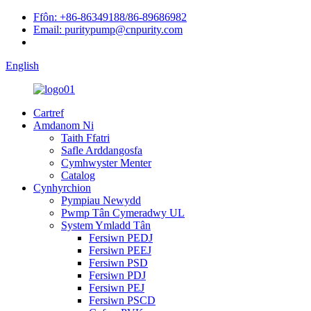
Ffôn: +86-86349188/86-89686982
Email: puritypump@cnpurity.com
English
Cartref
Amdanom Ni
Taith Ffatri
Safle Arddangosfa
Cymhwyster Menter
Catalog
Cynhyrchion
Pympiau Newydd
Pwmp Tân Cymeradwy UL
System Ymladd Tân
Fersiwn PEDJ
Fersiwn PEEJ
Fersiwn PSD
Fersiwn PDJ
Fersiwn PEJ
Fersiwn PSCD