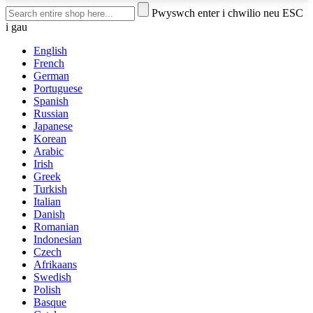
Pwyswch enter i chwilio neu ESC
i gau
English
French
German
Portuguese
Spanish
Russian
Japanese
Korean
Arabic
Irish
Greek
Turkish
Italian
Danish
Romanian
Indonesian
Czech
Afrikaans
Swedish
Polish
Basque