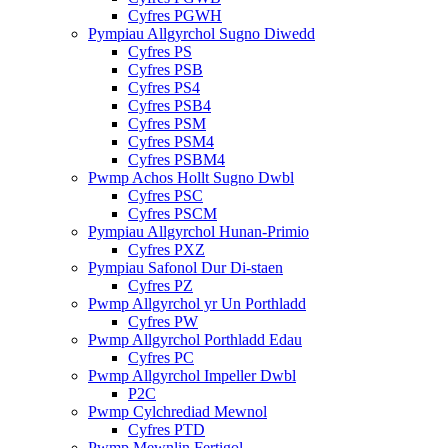
Cyfres PGWH
Pympiau Allgyrchol Sugno Diwedd
Cyfres PS
Cyfres PSB
Cyfres PS4
Cyfres PSB4
Cyfres PSM
Cyfres PSM4
Cyfres PSBM4
Pwmp Achos Hollt Sugno Dwbl
Cyfres PSC
Cyfres PSCM
Pympiau Allgyrchol Hunan-Primio
Cyfres PXZ
Pympiau Safonol Dur Di-staen
Cyfres PZ
Pwmp Allgyrchol yr Un Porthladd
Cyfres PW
Pwmp Allgyrchol Porthladd Edau
Cyfres PC
Pwmp Allgyrchol Impeller Dwbl
P2C
Pwmp Cylchrediad Mewnol
Cyfres PTD
Pwmp Mewnlin Fertigol