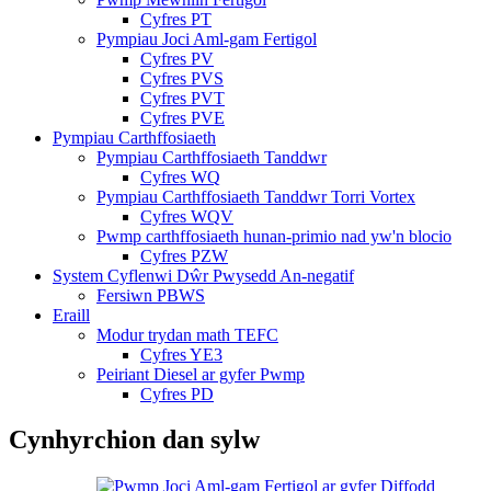
Cyfres PT
Pympiau Joci Aml-gam Fertigol
Cyfres PV
Cyfres PVS
Cyfres PVT
Cyfres PVE
Pympiau Carthffosiaeth
Pympiau Carthffosiaeth Tanddwr
Cyfres WQ
Pympiau Carthffosiaeth Tanddwr Torri Vortex
Cyfres WQV
Pwmp carthffosiaeth hunan-primio nad yw'n blocio
Cyfres PZW
System Cyflenwi Dŵr Pwysedd An-negatif
Fersiwn PBWS
Eraill
Modur trydan math TEFC
Cyfres YE3
Peiriant Diesel ar gyfer Pwmp
Cyfres PD
Cynhyrchion dan sylw