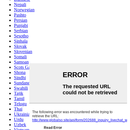
Nepali
Norwegian
Pashto
Persian
Punjabi
Serbian
Sesotho
Sinhala
Slovak
Slovenian
Somali
Samoan
Scots Gaelic
Shona
Sindhi
Sundanese
Swahili
Tajik
Tamil
Telugu
Thai
Ukrainian
Urdu
Uzbek
Vietnamese