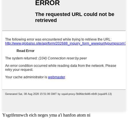
Ysgrifennwch eich neges yma a'i hanfon atom ni