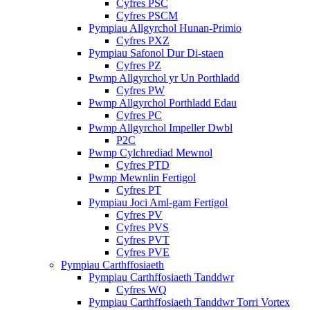
Cyfres PSC
Cyfres PSCM
Pympiau Allgyrchol Hunan-Primio
Cyfres PXZ
Pympiau Safonol Dur Di-staen
Cyfres PZ
Pwmp Allgyrchol yr Un Porthladd
Cyfres PW
Pwmp Allgyrchol Porthladd Edau
Cyfres PC
Pwmp Allgyrchol Impeller Dwbl
P2C
Pwmp Cylchrediad Mewnol
Cyfres PTD
Pwmp Mewnlin Fertigol
Cyfres PT
Pympiau Joci Aml-gam Fertigol
Cyfres PV
Cyfres PVS
Cyfres PVT
Cyfres PVE
Pympiau Carthffosiaeth
Pympiau Carthffosiaeth Tanddwr
Cyfres WQ
Pympiau Carthffosiaeth Tanddwr Torri Vortex