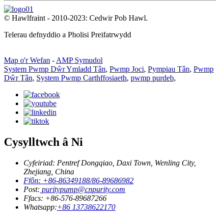
© Hawlfraint - 2010-2023: Cedwir Pob Hawl.
Telerau defnyddio a Pholisi Preifatrwydd
Map o'r Wefan
-
AMP Symudol
System Pwmp Dŵr Ymladd Tân
,
Pwmp Joci
,
Pympiau Tân
,
Pwmp
Dŵr Tân
,
System Pwmp Carthffosiaeth
,
pwmp purdeb
,
Cysylltwch â Ni
Cyfeiriad: Pentref Dongqiao, Daxi Town, Wenling City,
Zhejiang, China
Ffôn: +86-86349188/86-89686982
Post:
puritypump@cnpurity.com
Ffacs: +86-576-89687266
Whatsapp:
+86 13738622170