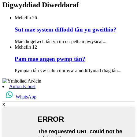
Digwyddiad Diweddaraf
Mehefin
26
Sut mae system diffodd tân yn gweithio?
Mae diogelwch tân yn un o'r pethau pwysicaf...
Mehefin
12
Pam mae angen pwmp tân?
Pympiau tân yw calon unrhyw amddiffyniad rhag tân...
Anfon E-bost
WhatsApp
x