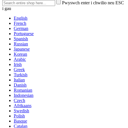
Pwyswch enter i chwilio neu ESC
i gau
English
French
German
Portuguese
Spanish
Russian
Japanese
Korean
Arabic
Irish
Greek
Turkish
Italian
Danish
Romanian
Indonesian
Czech
Afrikaans
Swedish
Polish
Basque
Catalan