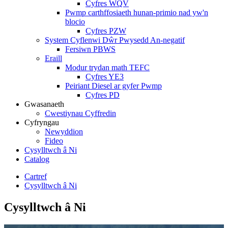
Cyfres WQV
Pwmp carthffosiaeth hunan-primio nad yw'n
blocio
Cyfres PZW
System Cyflenwi Dŵr Pwysedd An-negatif
Fersiwn PBWS
Eraill
Modur trydan math TEFC
Cyfres YE3
Peiriant Diesel ar gyfer Pwmp
Cyfres PD
Gwasanaeth
Cwestiynau Cyffredin
Cyfryngau
Newyddion
Fideo
Cysylltwch â Ni
Catalog
Cartref
Cysylltwch â Ni
Cysylltwch â Ni