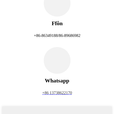
Ffôn
+86-86349188/86-89686982
Whatsapp
+86 13738622170