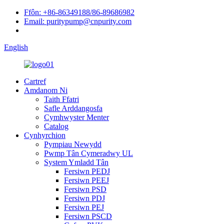
Ffôn: +86-86349188/86-89686982
Email: puritypump@cnpurity.com
English
Cartref
Amdanom Ni
Taith Ffatri
Safle Arddangosfa
Cymhwyster Menter
Catalog
Cynhyrchion
Pympiau Newydd
Pwmp Tân Cymeradwy UL
System Ymladd Tân
Fersiwn PEDJ
Fersiwn PEEJ
Fersiwn PSD
Fersiwn PDJ
Fersiwn PEJ
Fersiwn PSCD